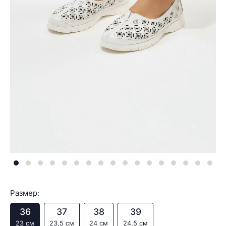
Размер:
36
37
38
39
23 см
23,5 см
24 см
24,5 см