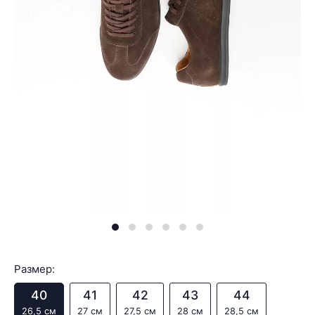
Размер:
40
41
42
43
44
26,5 см
27 см
27,5 см
28 см
28,5 см