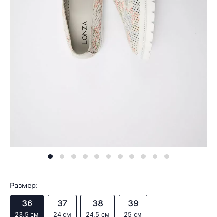
Размер:
36
37
38
39
23,5 см
24 см
24,5 см
25 см