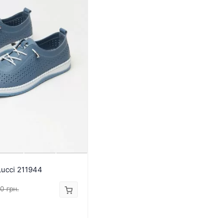
ucci 211944
0 грн.