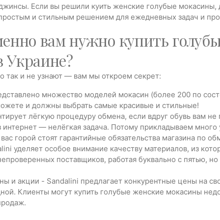
джинсы. Если вы решили куить женские голубые мокасины,
 простым и стильным решением для ежедневных задач и про
енно вам нужно купить голубы
 в Украине?
го так и не узнают — вам мы откроем секрет:
редставлено множество моделей мокасин (более 200 по состо
можете и должны выбрать самые красивые и стильные!
антирует лёгкую процедуру обмена, если вдруг обувь вам н
интернет — нелёгкая задача. Потому прикладываем много у
 вас горой стоят гарантийные обязательства магазина по обм
lini уделяет особое внимание качеству материалов, из кот
непроверенных поставщиков, работая буквально с пятью, но
ы и акции - Sandalini предлагает конкурентные цены на св
ной. Клиенты могут купить голубые женские мокасины недо
продаж.