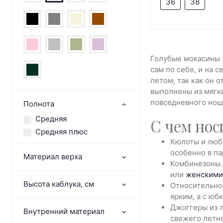
36
38
Голубые мокасины 
сам по себе, и на 
летом, так как он 
выполнены из мягки
повседневного нош
Полнота
Средняя
С чем нос
Средняя плюс
Кюлоты и люб
особенно в п
Материал верха
Комбинезоны.
или
женскими
Высота каблука, см
Относительно
ярким, а с ю
Джоггеры из л
Внутренний материал
свежего летне