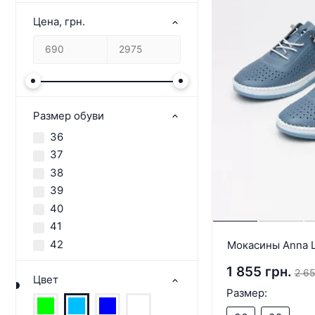
Цена, грн.
Размер обуви
36
37
38
39
40
41
42
Мокасины Anna L
1 855 грн.
2 65
Цвет
Размер: