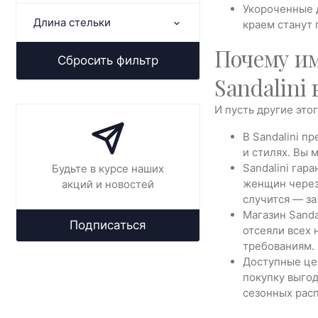
Укороченные 
Длина стельки
краем станут
Почему им
Сбросить фильтр
Sandalini
И пусть другие это
В Sandalini п
и стилях. Вы 
Sandalini гар
Будьте в курсе наших
женщин через 
акций и новостей
случится — за
Магазин Sanda
Подписаться
отсеяли всех 
требованиям.
Доступные цен
покупку выгод
сезонных рас