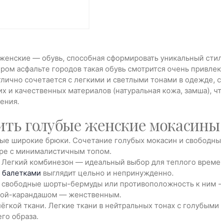
женские — обувь, способная сформировать уникальный стил
сером асфальте городов такая обувь смотрится очень привле
отлично сочетается с легкими и светлыми тонами в одежде,
х и качественных материалов (натуральная кожа, замша), ч
ения.
ить голубые женские мокасины 
ые широкие брюки. Сочетание голубых мокасин и свободны
аре с минималистичным топом.
 Легкий комбинезон — идеальный выбор для теплого времен
 балетками
выглядит цельно и непринужденно.
 свободные шорты-бермуды или противоположность к ним - 
бкой-карандашом — женственным.
ёгкой ткани. Легкие ткани в нейтральных тонах с голубым
го образа.