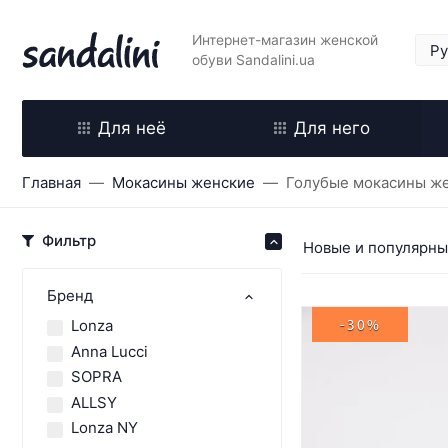
Интернет-магазин женской
обуви Sandalini.ua
Для неё
Для него
Главная
Мокасины женские
Голубые мокасины ж
Фильтр
Новые и популярн
Бренд
Lonza
-30%
Anna Lucci
SOPRA
ALLSY
Lonza NY