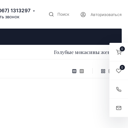
067) 1313297
Поиск
Авторизоваться
ть звонок
0
Голубые мокасины женские
0