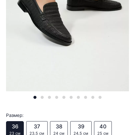
Размер:
36
37
38
39
40
23 см
23,5 см
24 см
24,5 см
25 см