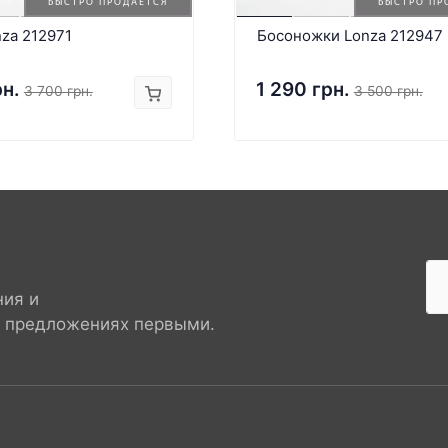
БЫСТРО ПРОДАЕТСЯ
БЫСТРО ПР
za 212971
Босоножки Lonza 212947
рн.
1 290 грн.
3 700 грн.
3 500 грн.
ния и
х предложениях первыми.