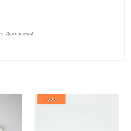
ся. Дуже дякую!
-39%