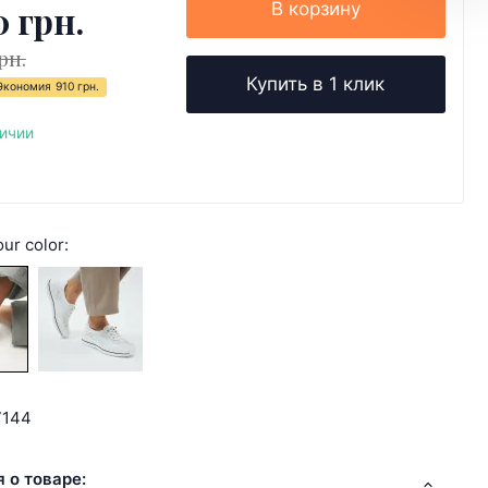
0 грн.
В корзину
рн.
Купить в 1 клик
Экономия
910 грн.
личии
ur color:
7144
 о товаре: