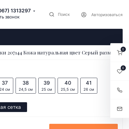
067) 1313297
Поиск
Авторизоваться
ть звонок
0
ки 207144 Кожа натуральная цвет Серый размер 36
0
37
38
39
40
41
24 см
24,5 см
25 см
25,5 см
26 см
ая сетка