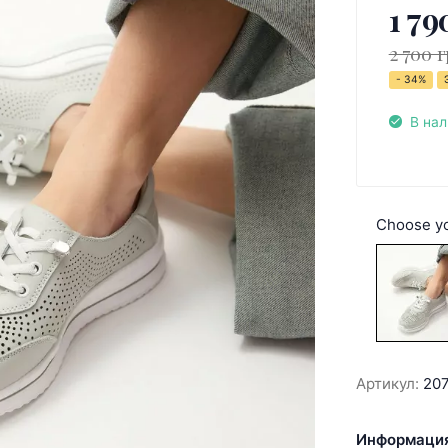
1 79
2 700 г
- 34%
В на
Choose yo
Артикул:
20
Информация