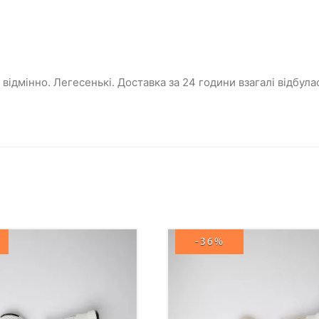
 відмінно. Легесенькі. Доставка за 24 години взагалі відбула
-36%