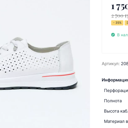
1 75
2 700 г
- 35%
В на
Артикул:
20
Информация
Перфораци
Полнота
Высота каб
Материал в