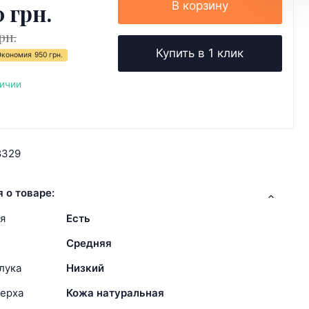
0 грн.
В корзину
рн.
Купить в 1 клик
Экономия
950 грн.
личии
8329
 о товаре:
я
Есть
Средняя
лука
Низкий
ерха
Кожа натуральная