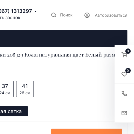
067) 1313297
Поиск
Авторизоваться
ть звонок
0
ки 208329 Кожа натуральная цвет Белый размер 36
0
37
41
24 см
26 см
ая сетка