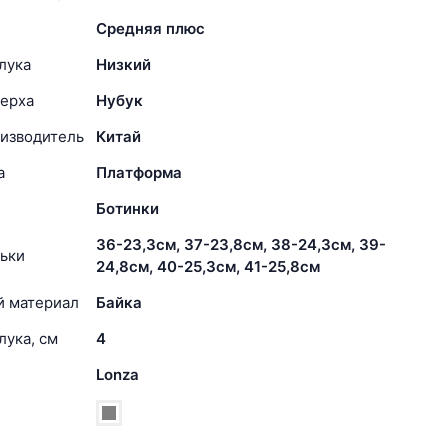
Средняя плюс
лука
Низкий
ерха
Нубук
изводитель
Китай
а
Платформа
Ботинки
36-23,3см, 37-23,8см, 38-24,3см, 39-
ьки
24,8см, 40-25,3см, 41-25,8см
й материал
Байка
лука, см
4
Lonza