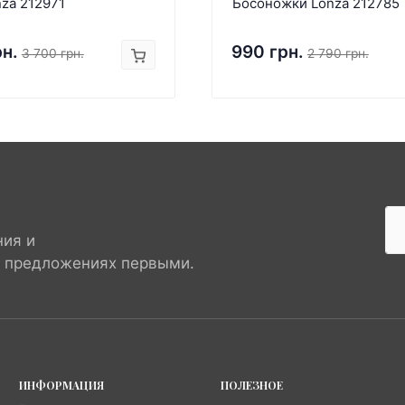
za 212971
Босоножки Lonza 212785
рн.
990 грн.
3 700 грн.
2 790 грн.
ния и
х предложениях первыми.
ИНФОРМАЦИЯ
ПОЛЕЗНОЕ