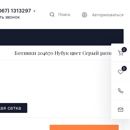
067) 1313297
Поиск
Авторизоваться
ть звонок
0
Ботинки 204670 Нубук цвет Серый размер 36
0
ая сетка