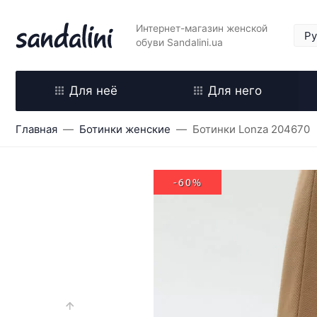
Интернет-магазин женской
обуви Sandalini.ua
Для неё
Для него
Главная
Ботинки женские
Ботинки Lonza 204670
-60%