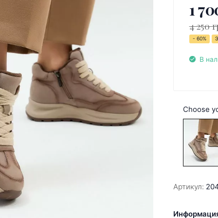
1 70
4 250 г
- 60%
В на
Choose yo
Артикул:
20
Информация