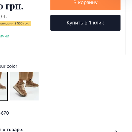
0 грн.
В корзину
рн.
Купить в 1 клик
Экономия
2 550 грн.
личии
ur color:
4670
 о товаре: