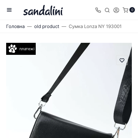
0
Головна
old product
Сумка Lonza NY 193001
платежі