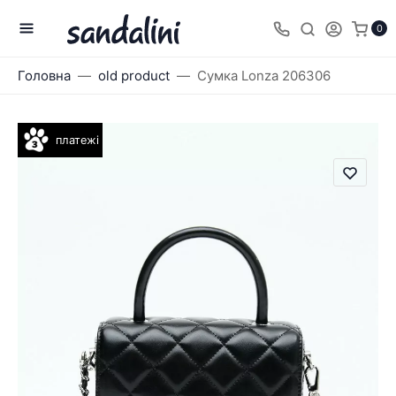
0
Головна
old product
Сумка Lonza 206306
платежі