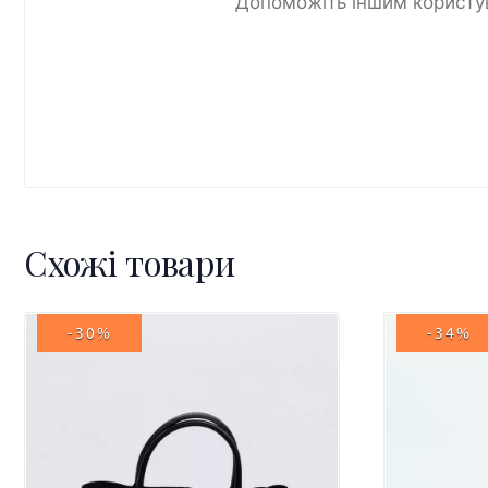
Допоможіть іншим користув
Схожі товари
-30%
-34%