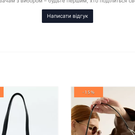
ачам з вибором – будьте першим, хто поділиться с
-15%