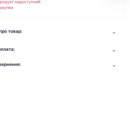
продукт недоступний
окупки
про товар:
оплата:
вернення: