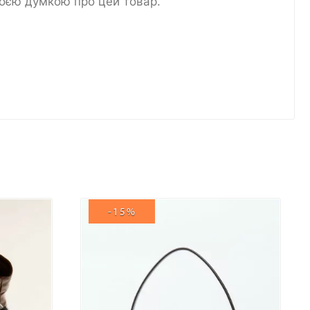
воєю думкою про цей товар.
-15%