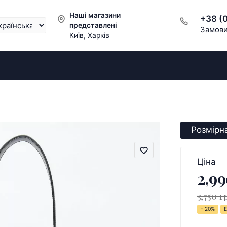
Наші магазини
+38 (
представлені
Замови
Київ, Харків
Розмірна
Ціна
2,99
3,750 г
- 20%
Е