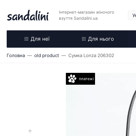
Інтернет-магазин жіночого
взуття Sandalini.ua
Для неї
Для нього
Головна
old product
Сумка Lonza 206302
платежі