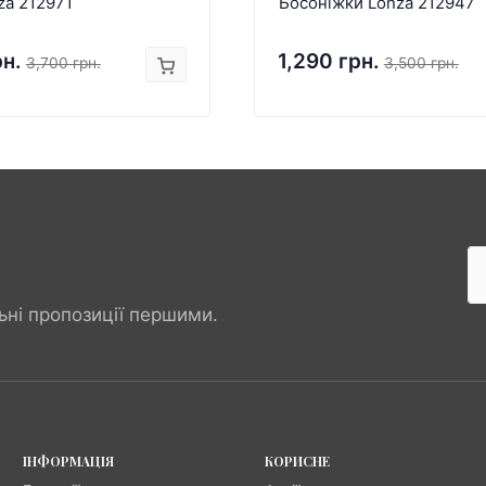
za 212971
Босоніжки Lonza 212947
рн.
1,290 грн.
3,700 грн.
3,500 грн.
ьні пропозиції першими.
ІНФОРМАЦІЯ
КОРИСНЕ