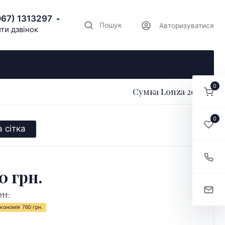
067) 1313297
Пошук
Авторизуватися
ти дзвінок
0
Сумка Lonza 206302
0
 сітка
0 грн.
рн.
кономія
760 грн.