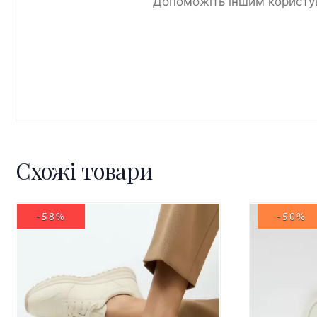
Допоможіть іншим користув
Схожі товари
-58%
-50%