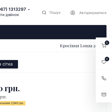
067) 1313297
Пошук
Авторизуватися
ти дзвінок
0
Кросівки Lonza 204797
0
 сітка
0 грн.
грн.
кономія
2,940 грн.