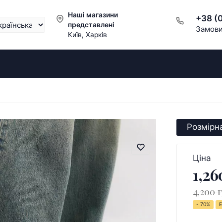
Наші магазини
+38 (
представлені
Замови
Київ, Харків
Розмірна
Ціна
1,26
4,200 
- 70%
Е