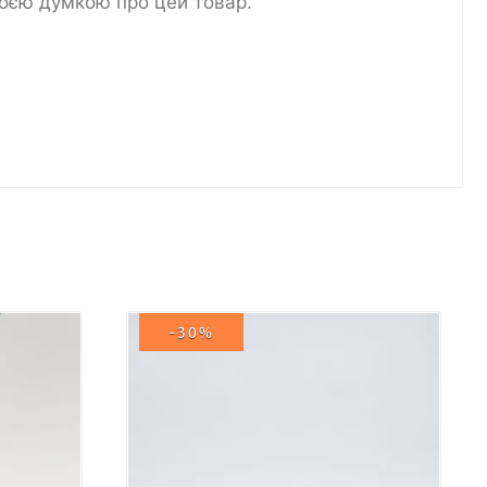
воєю думкою про цей товар.
-30%