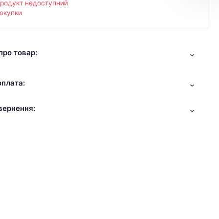
продукт недоступний
окупки
про товар:
оплата:
вернення: