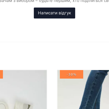
ачам з вибором – будьте першим, хто поділиться с
-30%