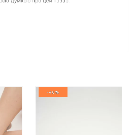
воєю думкою про цей товар.
-46%