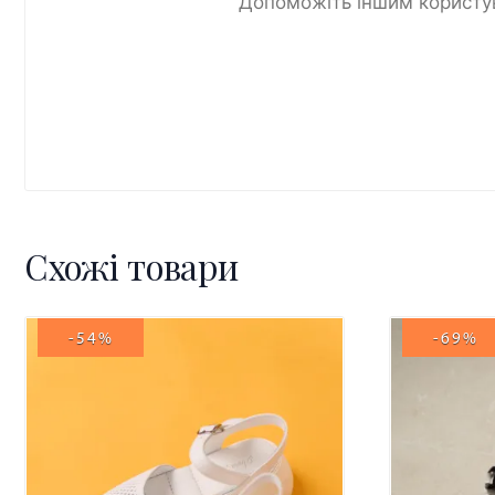
Допоможіть іншим користув
Схожі товари
-54%
-69%