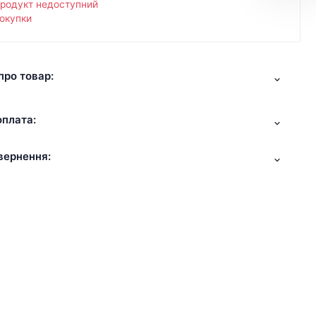
продукт недоступний
окупки
про товар:
оплата:
вернення: