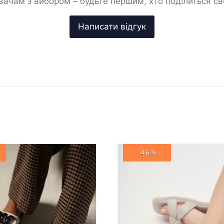
ачам з вибором – будьте першим, хто поділиться с
-46%