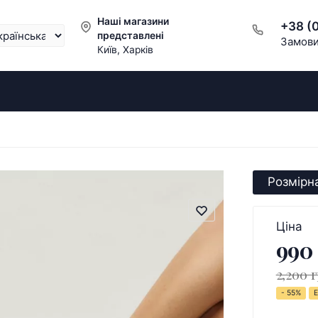
Наші магазини
+38 (
представлені
Замови
Київ, Харків
Розмірна
Ціна
990
2,200 г
- 55%
Е