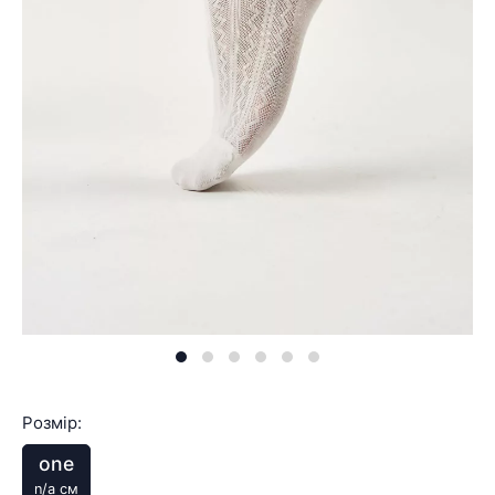
Розмір:
one
n/a см