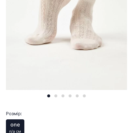
Розмір:
one
n/a см