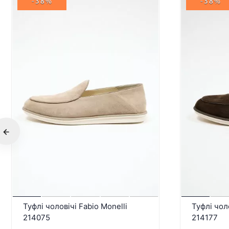
-38%
-38%
Туфлі чоловічі Fabio Monelli
Туфлі чоло
214075
214177