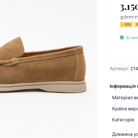
3,15
4,500 г
- 30%
В ная
Артикул:
21
Інформація 
Матеріал в
Країна вир
Категорія
Довжина ус