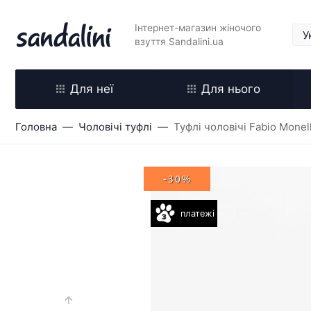
Інтернет-магазин жіночого
взуття Sandalini.ua
Для неї
Для нього
Головна
Чоловічі туфлі
Туфлі чоловічі Fabio Monel
-30%
платежі