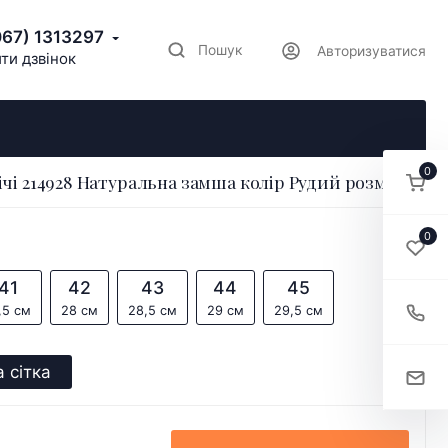
067) 1313297
Пошук
Авторизуватися
ти дзвінок
0
ічі 214928 Натуральна замша колір Рудий розмір 40
0
41
42
43
44
45
,5 см
28 см
28,5 см
29 см
29,5 см
 сітка