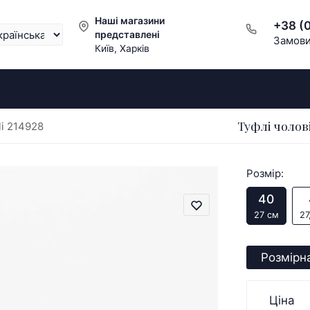
Наші магазини
+38 (
представлені
Замови
Київ, Харків
Туфлі чолов
li 214928
Розмір:
40
27 см
27
Розмірна
Ціна