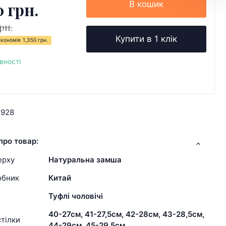
0 грн.
В кошик
рн.
Купити в 1 клік
Економія
1,350 грн.
вності
4928
про товар:
ерху
Натуральна замша
обник
Китай
Туфлі чоловічі
40-27см, 41-27,5см, 42-28см, 43-28,5см,
тілки
44-29см, 45-29,5см