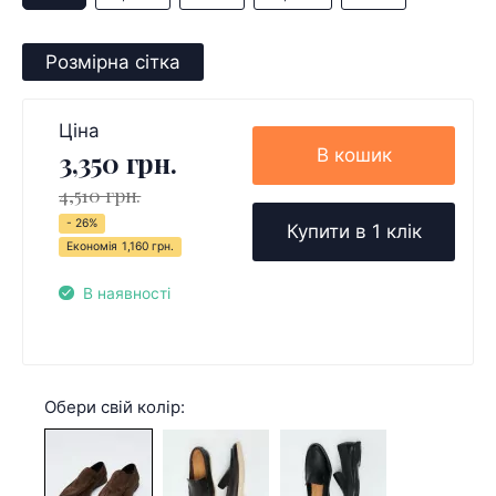
Розмірна сітка
Ціна
В кошик
3,350 грн.
4,510 грн.
- 26%
Купити в 1 клік
Економія
1,160 грн.
В наявності
Обери свій колір: