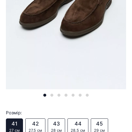
Розмір:
41
42
43
44
45
27 см
27,5 см
28 см
28,5 см
29 см