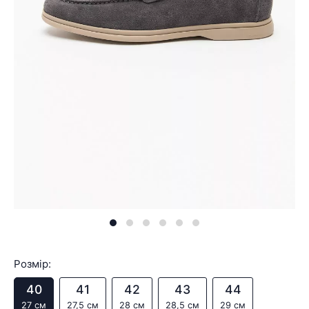
Розмір:
40
41
42
43
44
27 см
27,5 см
28 см
28,5 см
29 см