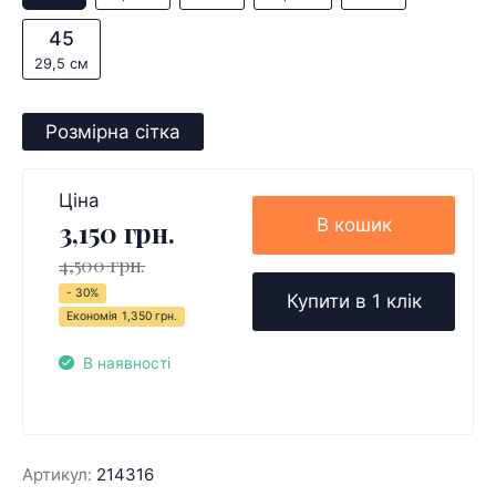
45
29,5 см
Розмірна сітка
Ціна
В кошик
3,150 грн.
4,500 грн.
- 30%
Купити в 1 клік
Економія
1,350 грн.
В наявності
Артикул:
214316