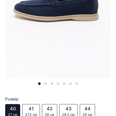
Розмір:
40
41
42
43
44
27 см
27,5 см
28 см
28,5 см
29 см