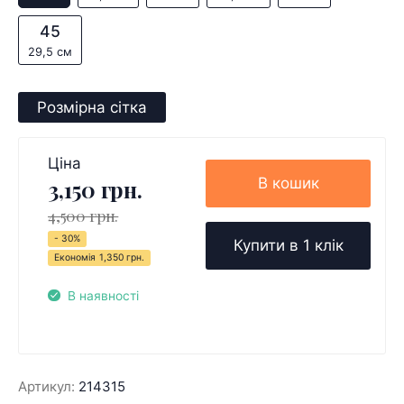
45
29,5 см
Розмірна сітка
Ціна
В кошик
3,150 грн.
4,500 грн.
- 30%
Купити в 1 клік
Економія
1,350 грн.
В наявності
Артикул:
214315