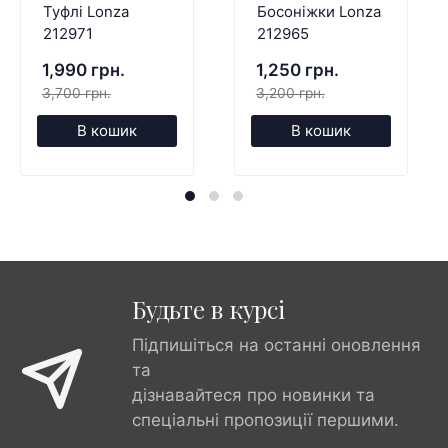
Туфлі Lonza
Босоніжки Lonza
212971
212965
1,990 грн.
1,250 грн.
3,700 грн.
3,200 грн.
В кошик
В кошик
Будьте в курсі
Підпишіться на останні оновлення
та
дізнавайтеся про новинки та
спеціальні пропозиції першими.