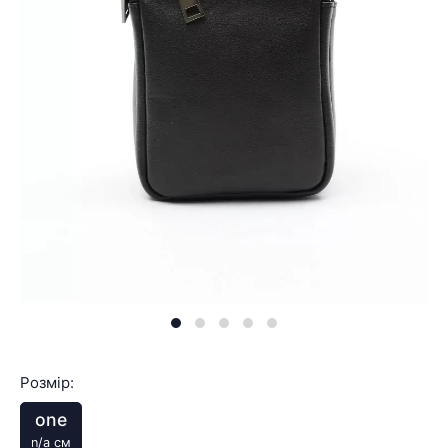
Розмір:
one
n/a см