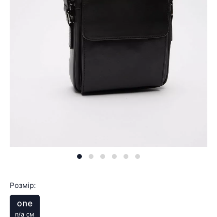
Розмір:
one
n/a см