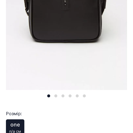
Розмір:
one
n/a см