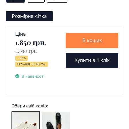
Розмірна сітка
Ціна
В кошик
1,850 грн.
4,990 грн.
- 63%
Купити в 1 клік
Економія
3,140 грн.
В наявності
Обери свій колір: