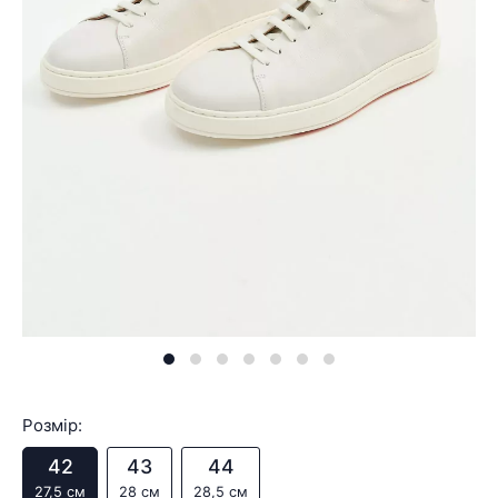
Розмір:
42
43
44
27,5 см
28 см
28,5 см