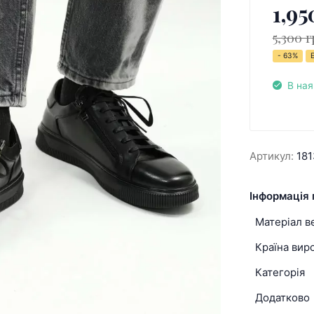
1,95
5,300 г
- 63%
В ная
Артикул:
18
Інформація 
Матеріал в
Країна вир
Категорія
Додатково