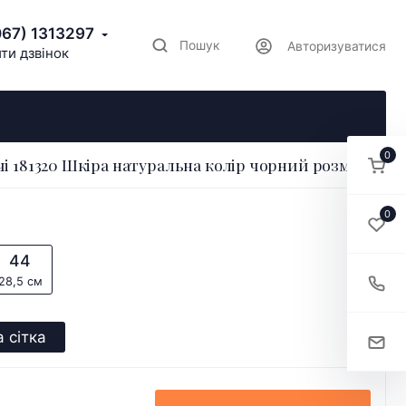
067) 1313297
Пошук
Авторизуватися
ти дзвінок
0
чі 181320 Шкіра натуральна колір чорний розмір 40
0
44
28,5 см
 сітка