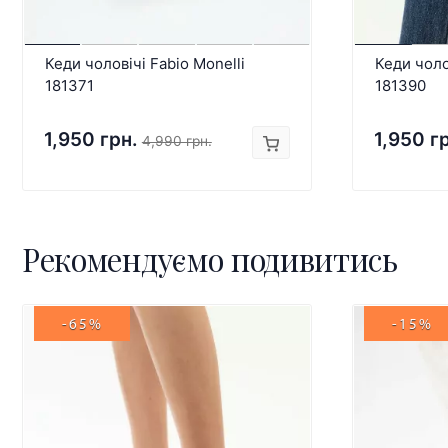
Кеди чоловічі Fabio Monelli
Кеди чоло
181371
181390
1,950 грн.
1,950 г
4,990 грн.
Рекомендуємо подивитись
-65%
-15%