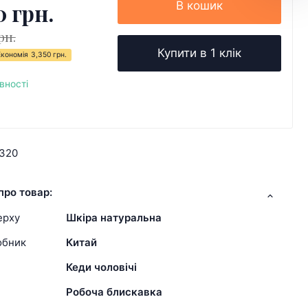
0 грн.
В кошик
рн.
Купити в 1 клік
Економія
3,350 грн.
вності
1320
про товар:
ерху
Шкіра натуральна
обник
Китай
Кеди чоловічі
Робоча блискавка