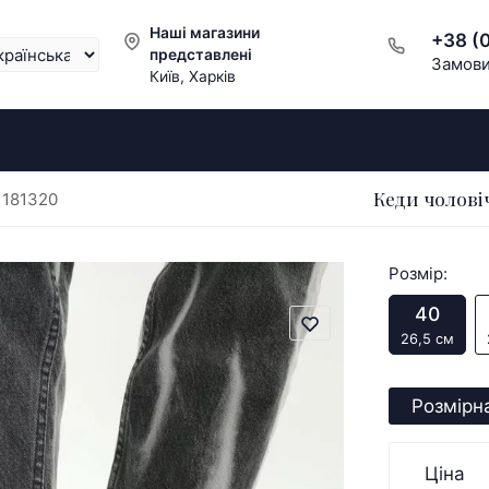
Наші магазини
+38 (
представлені
Замови
Київ, Харків
Кеди чолові
i 181320
Розмір:
40
26,5 см
Розмірна
Ціна