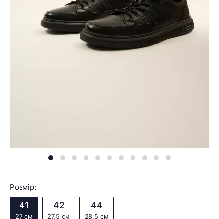
Розмір:
41
42
44
27 см
27,5 см
28,5 см