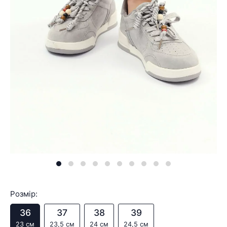
Розмір:
36
37
38
39
23 см
23,5 см
24 см
24,5 см