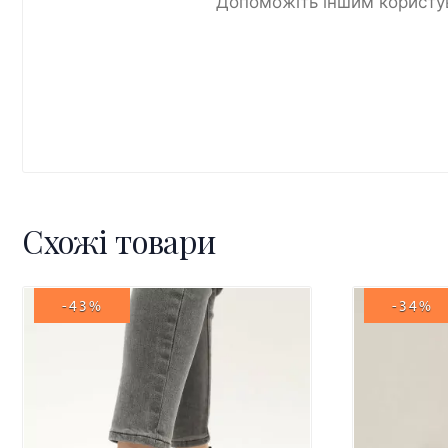
Допоможіть іншим користув
Схожі товари
-43%
-34%