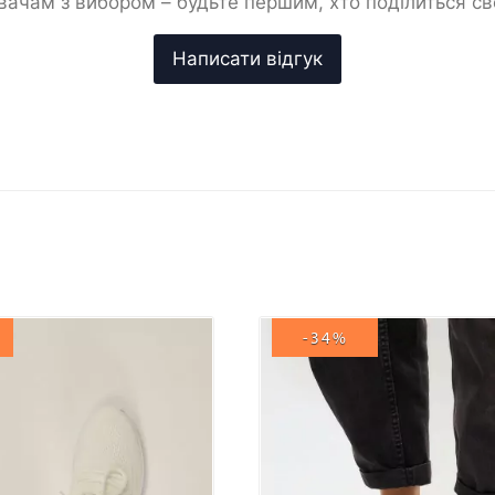
ачам з вибором – будьте першим, хто поділиться с
-34%