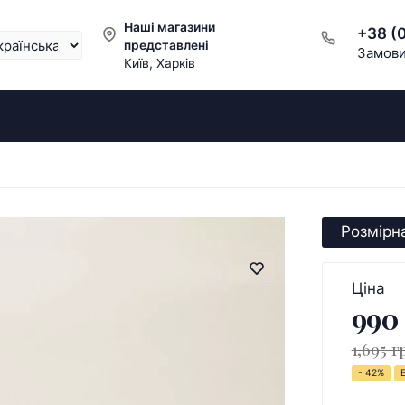
Наші магазини
+38 (
представлені
Замови
Київ, Харків
Розмірна
Ціна
990
1,695 г
- 42%