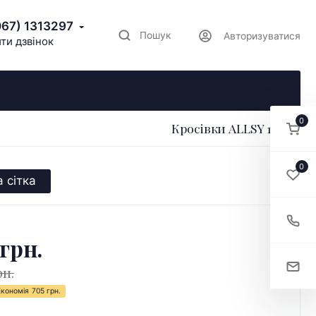
067) 1313297
Пошук
Авторизуватися
ти дзвінок
0
Кросівки ALLSY 196541
0
 сітка
 грн.
рн.
Економія
705 грн.