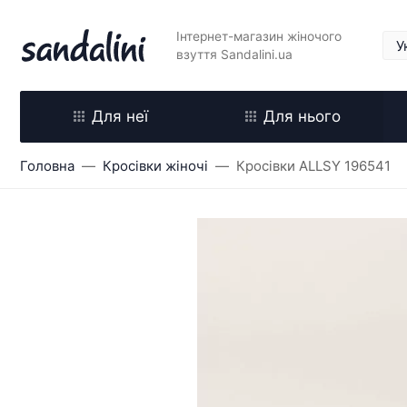
Інтернет-магазин жіночого
взуття Sandalini.ua
Для неї
Для нього
Головна
Кросівки жіночі
Кросівки ALLSY 196541