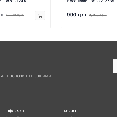
и Lonza 212441
Босоніжки Lonza 212785
рн.
990 грн.
3,200 грн.
2,790 грн.
ьні пропозиції першими.
ІНФОРМАЦІЯ
КОРИСНЕ