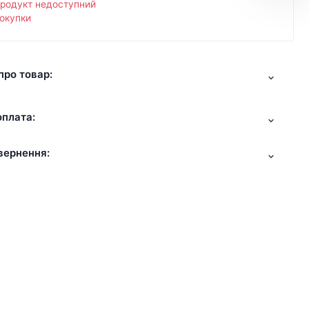
продукт недоступний
окупки
про товар:
оплата:
вернення: