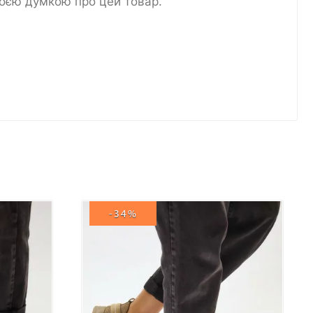
воєю думкою про цей товар.
-34%