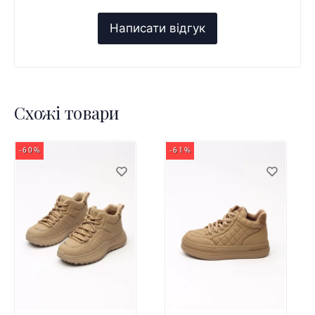
Схожі товари
-60%
-61%