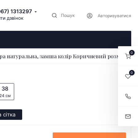
067) 1313297
Пошук
Авторизуватися
ти дзвінок
0
ра натуральна, замша колір Коричневий розмір 37
0
38
24 см
 сітка