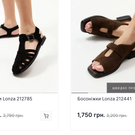
ШВИДКО ПР
и Lonza 212785
Босоніжки Lonza 212441
.
1,750 грн.
2,790 грн.
3,200 грн.