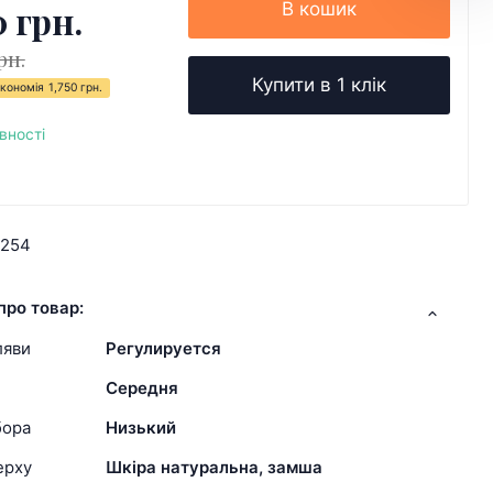
0 грн.
В кошик
рн.
Купити в 1 клік
кономія
1,750 грн.
вності
9254
про товар:
ляви
Регулируется
Середня
бора
Низький
ерху
Шкіра натуральна, замша