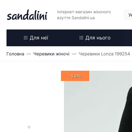
Інтернет-магазин жіночого
взуття Sandalini.ua
Для неї
Для нього
Головна
Черевики жіночі
Черевики Lonza 199254
-50%