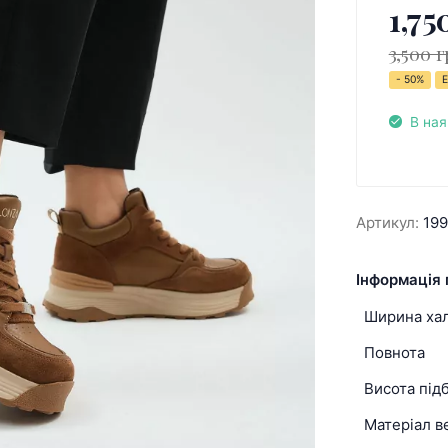
1,75
3,500 г
- 50%
Е
В ная
Артикул:
19
Інформація 
Ширина ха
Повнота
Висота під
Матеріал в