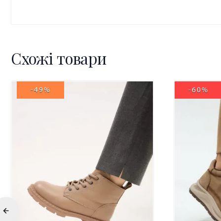
Схожі товари
-49%
-60%