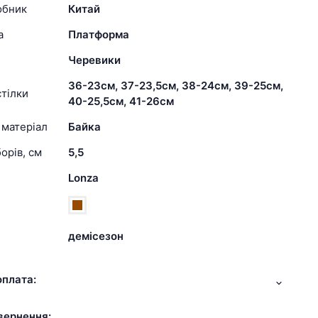
обник
Китай
а
Платформа
Черевики
36-23см, 37-23,5см, 38-24см, 39-25см,
тілки
40-25,5см, 41-26см
 матеріал
Байка
орів, см
5,5
Lonza
демісезон
оплата:
вернення: