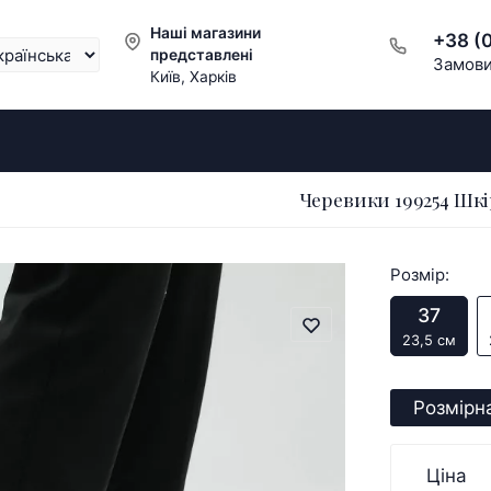
Наші магазини
+38 (
представлені
Замови
Київ, Харків
Черевики 199254 Шкі
Розмір:
37
23,5 см
Розмірна
Ціна