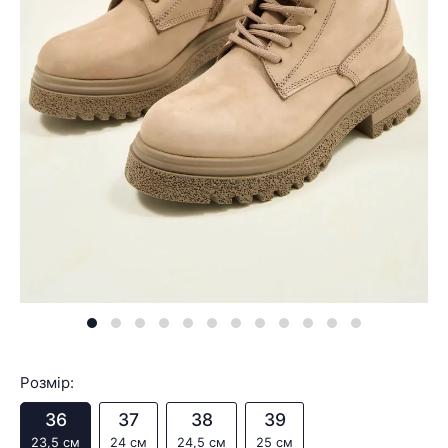
Розмір:
36
37
38
39
23,5 см
24 см
24,5 см
25 см