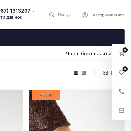
067) 1313297
Пошук
Авторизуватися
ти дзвінок
0
Чорні босоніжки жіночі
0
-51%