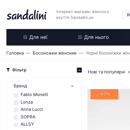
Інтернет-магазин жіночого
взуття Sandalini.ua
Для неї
Для нього
Головна
Босоножки женские
Чорні босоніжки жін
Фільтр
Нові та популярні
Бренд
Fabio Monelli
-63%
Lonza
Anna Lucci
SOPRA
ALLSY