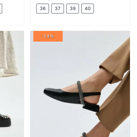
36
37
39
40
-59%