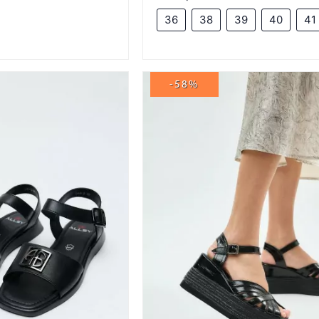
36
38
39
40
41
-58%