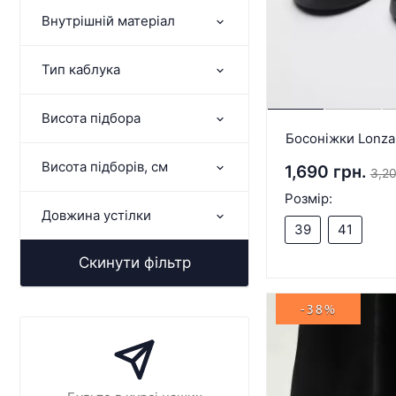
Внутрішній матеріал
Тип каблука
Висота підбора
Босоніжки Lonza
Висота підборів, см
1,690 грн.
3,20
Розмір:
Довжина устілки
39
41
Скинути фільтр
-38%