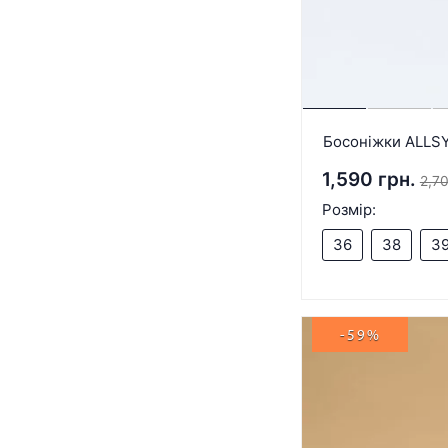
Босоніжки ALLSY
1,590 грн.
2,70
Розмір:
36
38
3
-59%