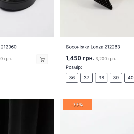
 212960
Босоніжки Lonza 212283
1,450 грн.
0 грн.
3,200 грн.
Розмір:
36
37
38
39
40
-35%