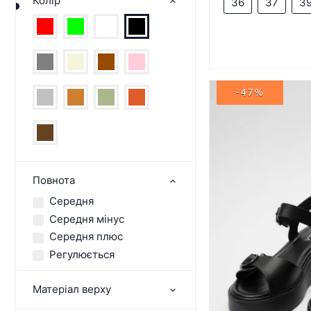
Колір
36
37
3
-47%
Повнота
Середня
Середня мінус
Середня плюс
Регулюється
Матеріал верху