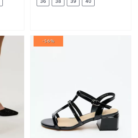
36
38
39
40
-56%