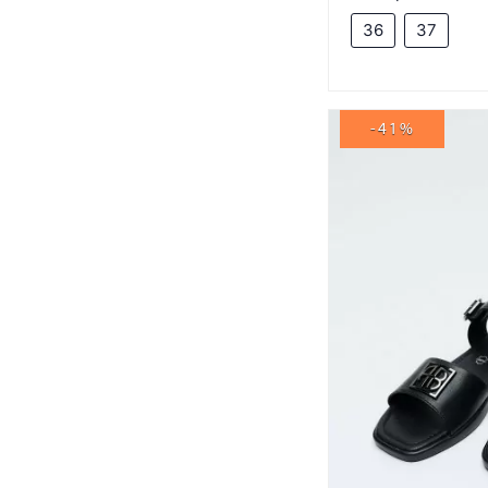
36
37
-41%