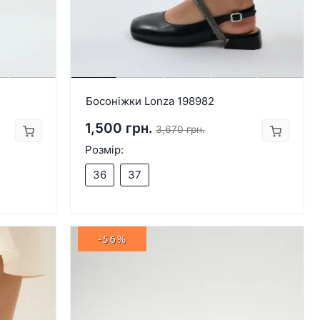
Босоніжки Lonza 198982
1,500 грн.
3,670 грн.
Розмір:
36
37
-56%