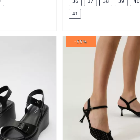
9
36
37
38
39
40
41
-55%