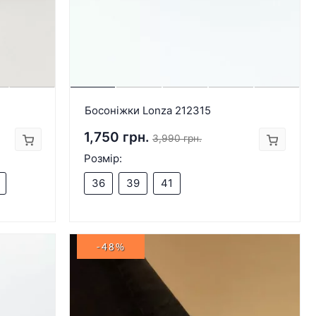
Босоніжки Lonza 212315
1,750 грн.
3,990 грн.
Розмір:
36
39
41
-48%