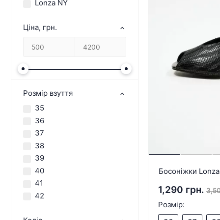
Lonza NY
Ціна, грн.
Розмір взуття
35
36
37
38
39
40
Босоніжки Lonza
41
1,290 грн.
3,50
42
Розмір: