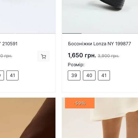
 210591
Босоніжки Lonza NY 199877
1,650 грн.
0 грн.
3,900 грн.
Розмір:
9
41
39
40
41
-59%