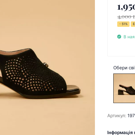
1,95
4,000 
- 51%
Е
В ная
Обери сві
Артикул:
19
Інформація 