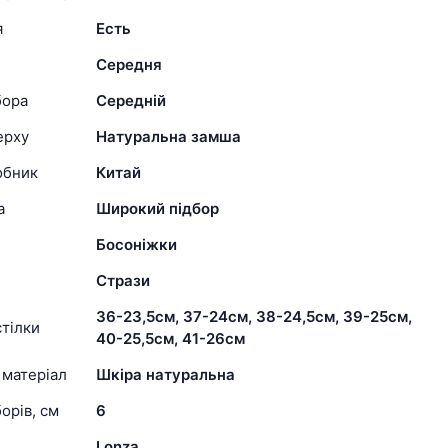
я
Есть
Середня
бора
Середній
ерху
Натуральна замша
обник
Китай
а
Широкий підбор
Босоніжки
Стрази
36-23,5см, 37-24см, 38-24,5см, 39-25см,
тілки
40-25,5см, 41-26см
 матеріал
Шкіра натуральна
орів, см
6
Lonza