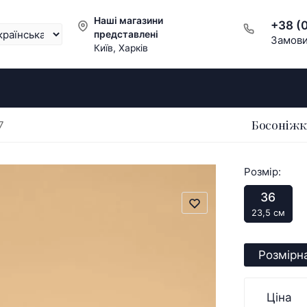
Наші магазини
+38 (
представлені
Замови
Київ, Харків
Босоніжк
7
Розмір:
36
23,5 см
Розмірна
Ціна