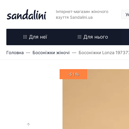
Інтернет-магазин жіночого
взуття Sandalini.ua
Для неї
Для нього
Головна
Босоніжки жіночі
Босоніжки Lonza 19737
-51%