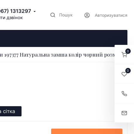
067) 1313297
Пошук
Авторизуватися
ти дзвінок
0
и 197377 Натуральна замша колір чорний розмір 36
0
 сітка