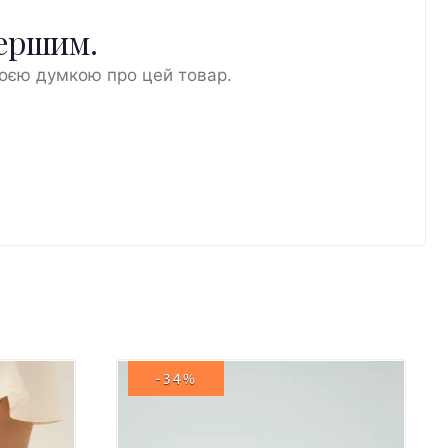
першим.
воєю думкою про цей товар.
-34%