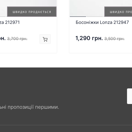
ШВИДКО ПРОДАЄТЬСЯ
ШВИДКО ПР
za 212971
Босоніжки Lonza 212947
рн.
1,290 грн.
3,700 грн.
3,500 грн.
ьні пропозиції першими.