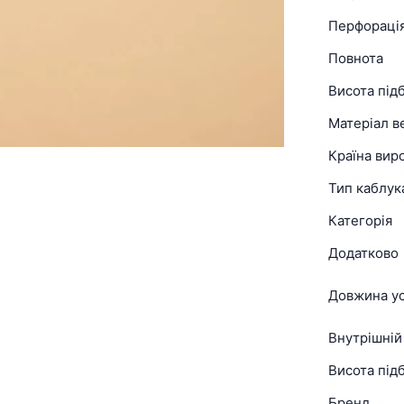
Перфораці
Повнота
Висота під
Матеріал в
Країна вир
Тип каблук
Категорія
Додатково
Довжина ус
Внутрішній
Висота підб
Бренд