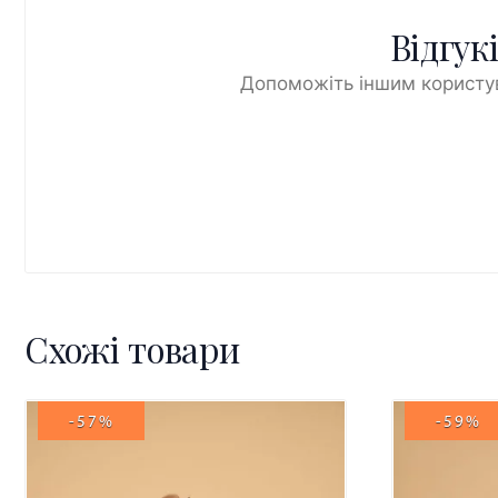
Відгук
Допоможіть іншим користув
Схожі товари
-57%
-59%