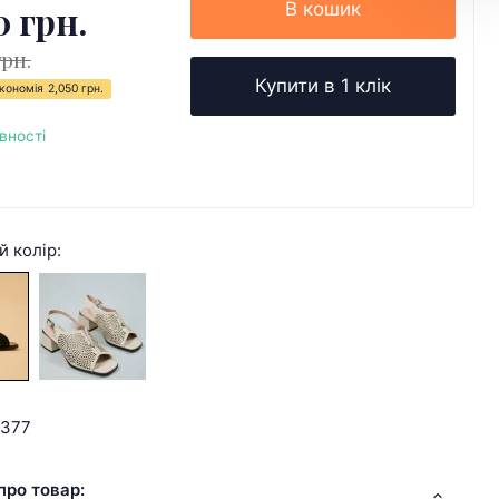
0 грн.
В кошик
грн.
Купити в 1 клік
кономія
2,050 грн.
вності
й колір:
7377
про товар: