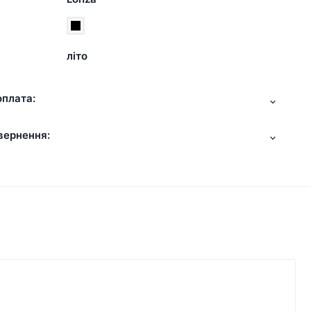
літо
оплата:
вернення: