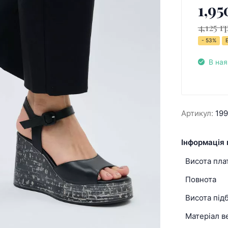
1,95
4,125 г
- 53%
В ная
Артикул:
19
Інформація 
Висота пл
Повнота
Висота під
Матеріал в