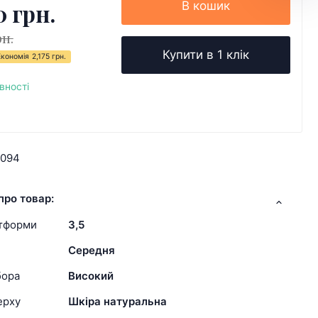
0 грн.
В кошик
рн.
Купити в 1 клік
Економія
2,175 грн.
вності
9094
про товар:
атформи
3,5
Середня
бора
Високий
ерху
Шкіра натуральна