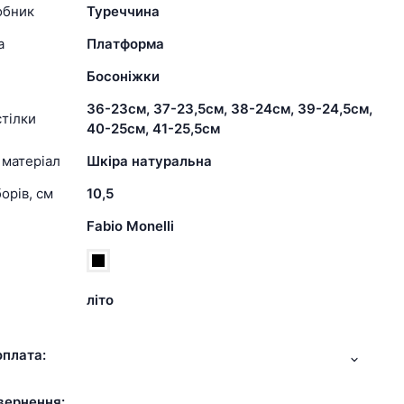
обник
Туреччина
а
Платформа
Босоніжки
36-23см, 37-23,5см, 38-24см, 39-24,5см,
тілки
40-25см, 41-25,5см
 матеріал
Шкіра натуральна
орів, см
10,5
Fabio Monelli
літо
оплата:
вернення: