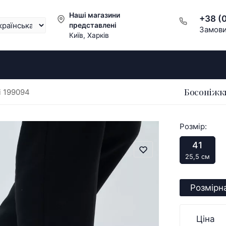
Наші магазини
+38 (
представлені
Замови
Київ, Харків
Босоніжки
i 199094
Розмір:
41
25,5 см
Розмірна
Ціна