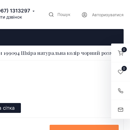
067) 1313297
Пошук
Авторизуватися
ти дзвінок
0
 199094 Шкіра натуральна колір чорний розмір 41
0
 сітка