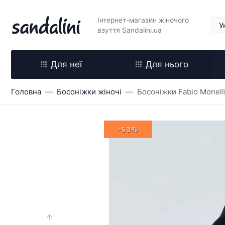
Інтернет-магазин жіночого
взуття Sandalini.ua
Для неї
Для нього
Головна
Босоніжки жіночі
Босоніжки Fabio Monell
-53%