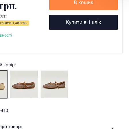
грн.
В кошик
рн.
Купити в 1 клік
кономія
1,390 грн.
вності
й колір:
0410
про товар: