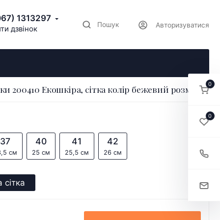
067) 1313297
Пошук
Авторизуватися
ти дзвінок
0
ки 200410 Екошкіра, сітка колір бежевий розмір 36
0
37
40
41
42
,5 см
25 см
25,5 см
26 см
 сітка