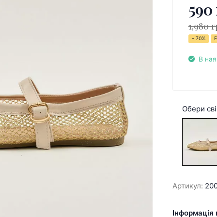
590 
1,980 г
- 70%
Е
В ная
Обери сві
Артикул:
20
Інформація 