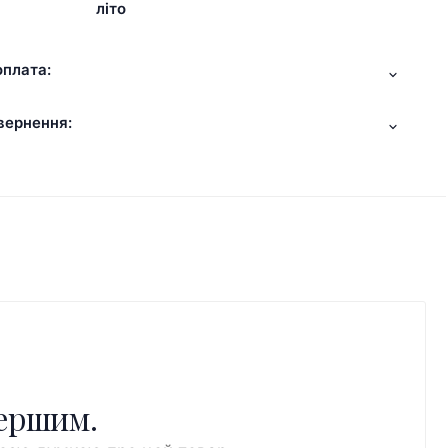
літо
оплата:
вернення:
першим.