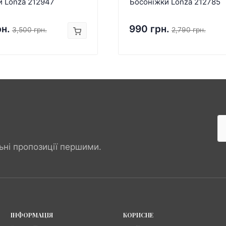
и Lonza 212947
Босоніжки Lonza 212785
рн.
990 грн.
3,500 грн.
2,790 грн.
ьні пропозиції першими.
ІНФОРМАЦІЯ
КОРИСНЕ