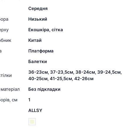
Середня
бора
Низький
ерху
Екошкіра, сітка
обник
Китай
а
Платформа
Балетки
36-23см, 37-23,5см, 38-24см, 39-24,5см,
тілки
40-25см, 41-25,5см, 42-26см
 матеріал
Без підкладки
орів, см
1
ALLSY