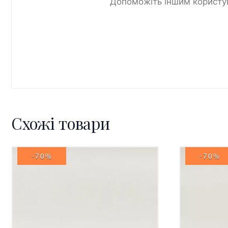
Допоможіть іншим користув
Схожі товари
-70%
-70%