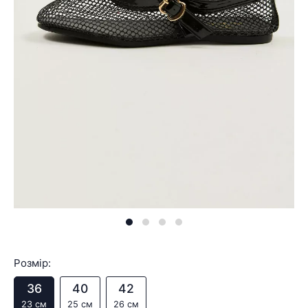
Розмір:
36
40
42
23 см
25 см
26 см