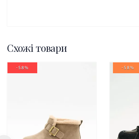
Схожі товари
-58%
-58%