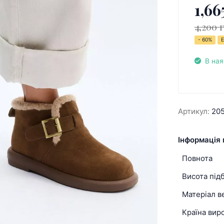
1,66
4,200 
- 60%
Е
В ная
Артикул:
20
Інформація 
Повнота
Висота під
Матеріал в
Країна вир