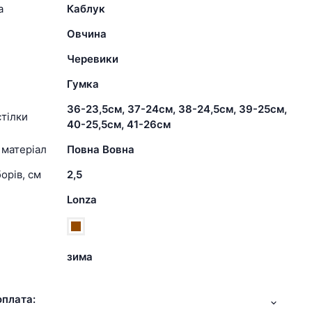
а
Каблук
Овчина
Черевики
Гумка
36-23,5см, 37-24см, 38-24,5см, 39-25см,
тілки
40-25,5см, 41-26см
 матеріал
Повна Вовна
орів, см
2,5
Lonza
зима
оплата: