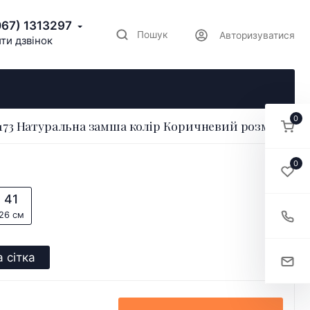
067) 1313297
Пошук
Авторизуватися
ти дзвінок
0
173 Натуральна замша колір Коричневий розмір 36
0
41
26 см
 сітка