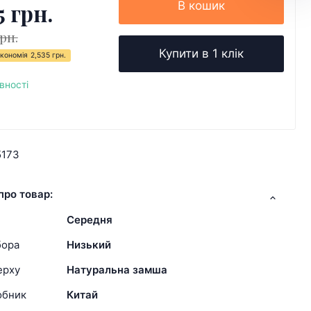
5 грн.
В кошик
грн.
Купити в 1 клік
кономія
2,535 грн.
вності
5173
про товар:
Середня
бора
Низький
ерху
Натуральна замша
обник
Китай