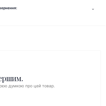
вернення:
першим.
воєю думкою про цей товар.