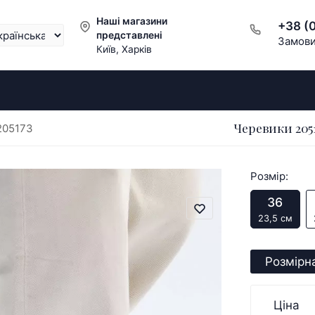
Наші магазини
+38 (
представлені
Замови
Київ, Харків
Черевики 205
205173
Розмір:
36
23,5 см
Розмірна
Ціна