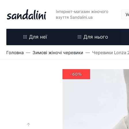
Інтернет-магазин жіночого
взуття Sandalini.ua
Для неї
Для нього
Головна
Зимові жіночі черевики
Черевики Lonza 
-60%