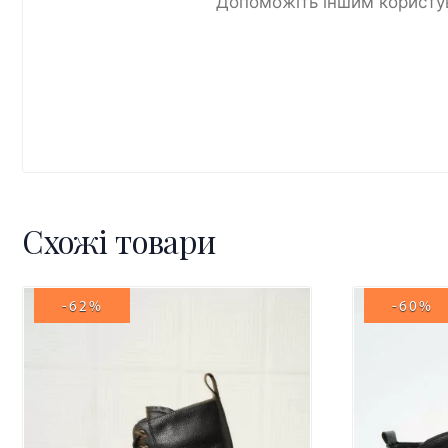
Допоможіть іншим користув
Схожі товари
-62%
-60%