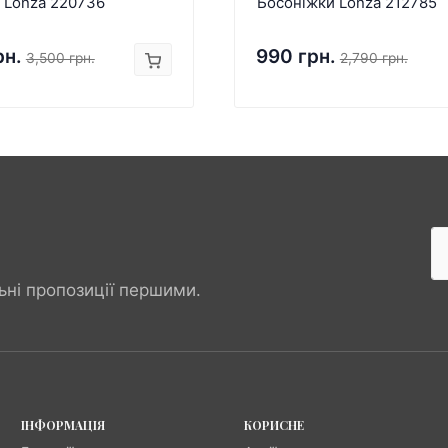
 Lonza 220736
Босоніжки Lonza 212785
рн.
990 грн.
3,500 грн.
2,790 грн.
ьні пропозиції першими.
ІНФОРМАЦІЯ
КОРИСНЕ