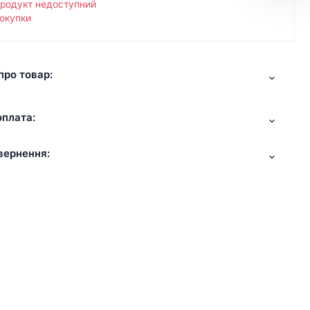
продукт недоступний
окупки
про товар:
оплата:
вернення: