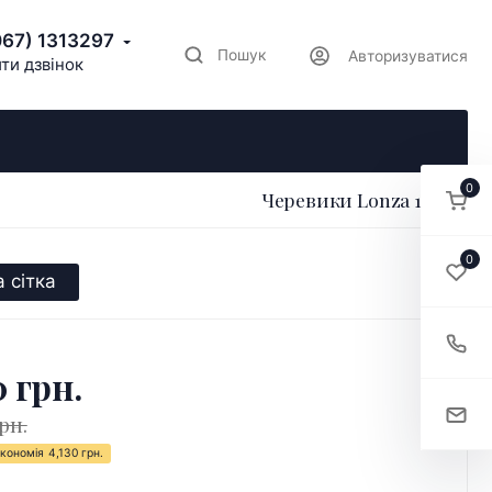
067) 1313297
Пошук
Авторизуватися
ти дзвінок
0
Черевики Lonza 173936
0
 сітка
0 грн.
рн.
кономія
4,130 грн.