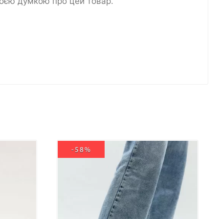
воєю думкою про цей товар.
-58%