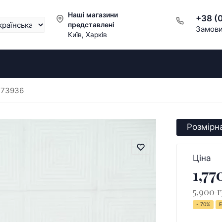
Наші магазини
+38 (
представлені
Замови
Київ, Харків
173936
Розмірна
Ціна
1,77
5,900 г
- 70%
Е