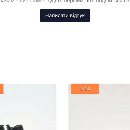
ачам з вибором – будьте першим, хто поділиться с
-69%