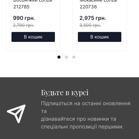
212785
220736
990 грн.
2,975 грн.
2,790 грн.
3,500 грн.
В кошик
В кошик
Будьте в курсі
Підпишіться на останні оновлення
та
дізнавайтеся про новинки та
спеціальні пропозиції першими.