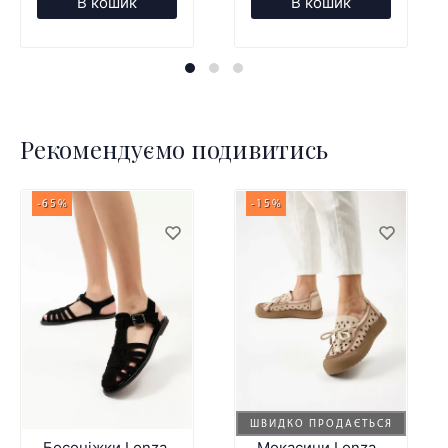
В кошик
В кошик
Рекомендуємо подивитись
-65%
-15%
ШВИДКО ПРОДАЄТЬСЯ
Босоніжки Lonza
Мокасини Lonza