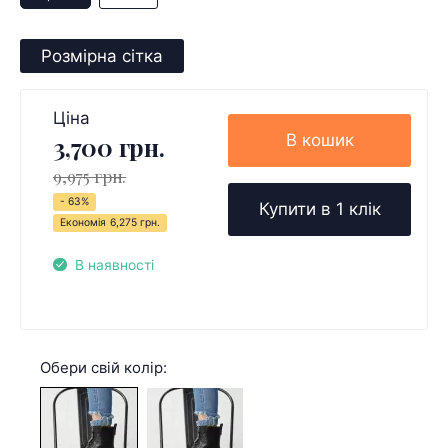
Розмірна сітка
Ціна
В кошик
3,700 грн.
9,975 грн.
- 63%
Купити в 1 клік
Економія
6,275 грн.
В наявності
Обери свій колір: