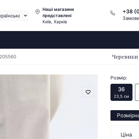
Наші магазини
+38 (
представлені
Замови
Київ, Харків
Черевики 
 205560
Розмір:
36
23,5 см
Розмірна
Ціна