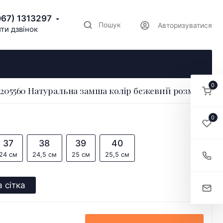
067) 1313297
Пошук
Авторизуватися
ти дзвінок
0
205560 Натуральна замша колір бежевий розмір 36
0
37
38
39
40
24 см
24,5 см
25 см
25,5 см
 сітка