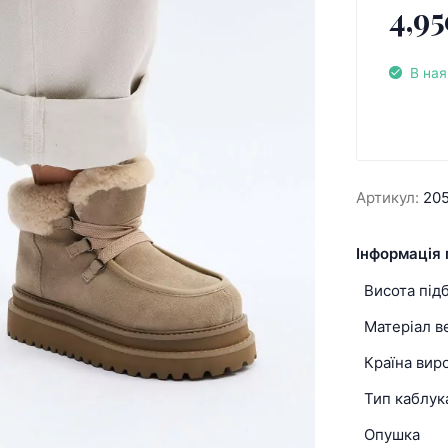
4,95
В ная
Артикул:
20
Інформація 
Висота під
Матеріал в
Країна вир
Тип каблук
Опушка