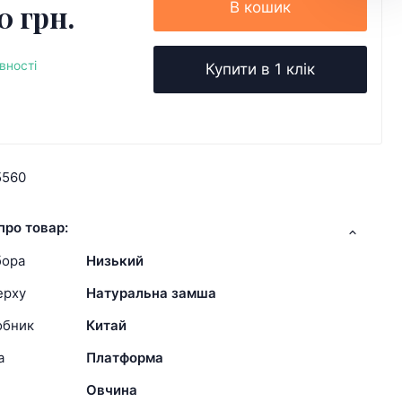
0 грн.
В кошик
вності
Купити в 1 клік
5560
про товар:
бора
Низький
ерху
Натуральна замша
обник
Китай
а
Платформа
Овчина