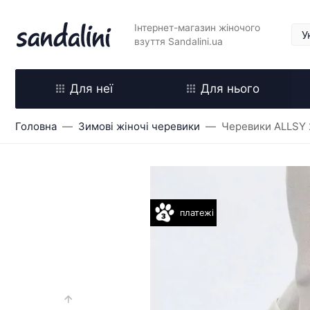
Інтернет-магазин жіночого
взуття Sandalini.ua
Для неї
Для нього
Головна
Зимові жіночі черевики
Черевики ALLSY
платежі