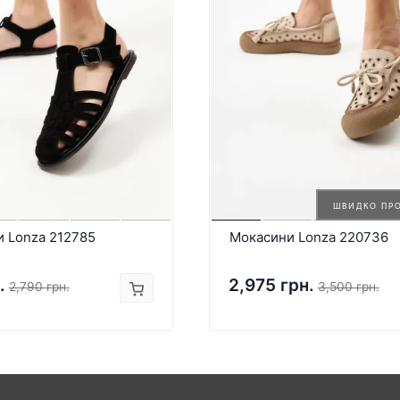
ШВИДКО ПР
и Lonza 212785
Мокасини Lonza 220736
.
2,975 грн.
2,790 грн.
3,500 грн.