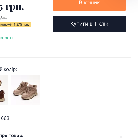
5 грн.
В кошик
рн.
Купити в 1 клік
Економія
1,275 грн.
вності
й колір:
4663
про товар: