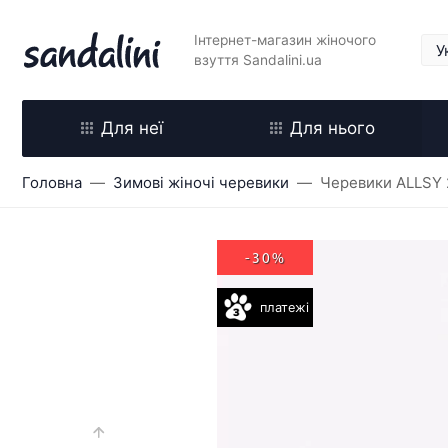
Інтернет-магазин жіночого
взуття Sandalini.ua
Для неї
Для нього
Головна
Зимові жіночі черевики
Черевики ALLSY
-30%
платежі