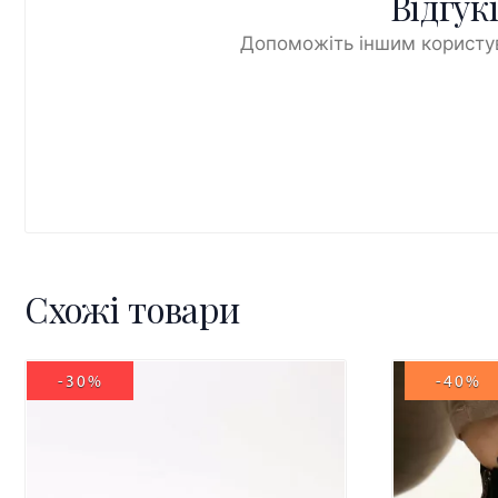
Відгук
Допоможіть іншим користув
Схожі товари
-30%
-40%