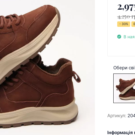
2,97
4,250 г
- 30%
В ная
Обери сві
Артикул:
20
Інформація 