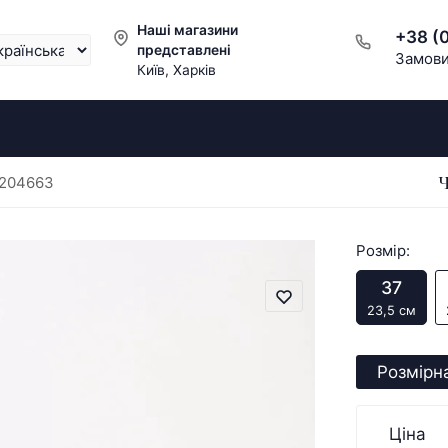
Наші магазини
+38 (
представлені
Замови
Київ, Харків
Ч
 204663
Розмір:
37
23,5 см
Розмірна
Ціна