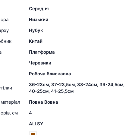
Середня
бора
Низький
ерху
Нубук
обник
Китай
а
Платформа
Черевики
Робоча блискавка
36-23см, 37-23,5см, 38-24см, 39-24,5см,
тілки
40-25см, 41-25,5см
 матеріал
Повна Вовна
орів, см
4
ALLSY