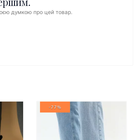
першим.
воєю думкою про цей товар.
-77%