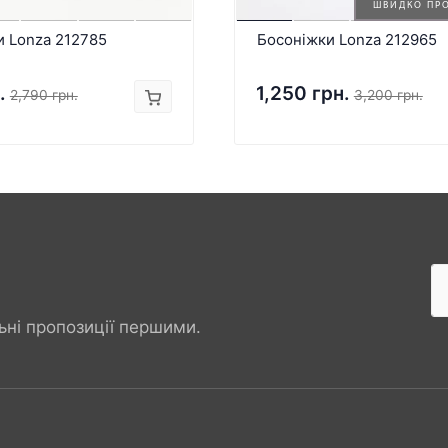
ШВИДКО ПР
и Lonza 212785
Босоніжки Lonza 212965
.
1,250 грн.
2,790 грн.
3,200 грн.
ьні пропозиції першими.