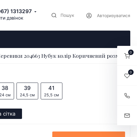
067) 1313297
Пошук
Авторизуватися
ти дзвінок
0
еревики 204663 Нубук колір Коричневий розмір 37
0
38
39
41
24 см
24,5 см
25,5 см
 сітка