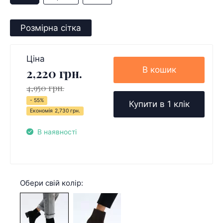
Розмірна сітка
Ціна
В кошик
2,220 грн.
4,950 грн.
- 55%
Купити в 1 клік
Економія
2,730 грн.
В наявності
Обери свій колір: