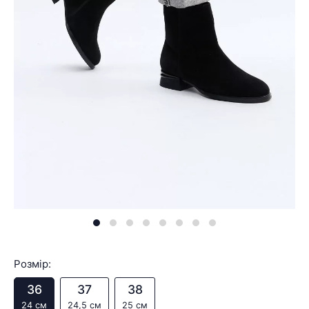
Розмір:
36
37
38
24 см
24,5 см
25 см