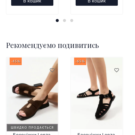
В кошик
В кошик
Рекомендуємо подивитись
-45%
-65%
ШВИДКО ПРОДАЄТЬСЯ
Босоніжки Lonza
Босоніжки Lonza