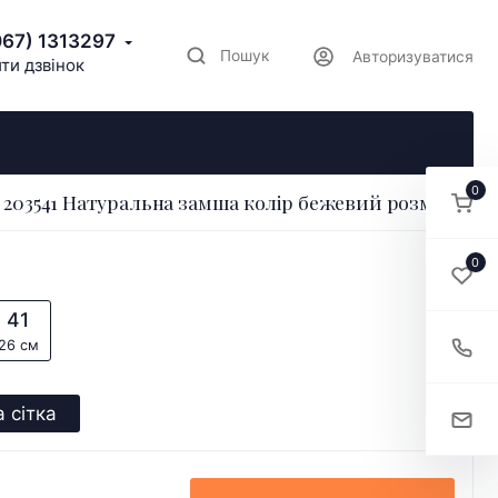
067) 1313297
Пошук
Авторизуватися
ти дзвінок
0
203541 Натуральна замша колір бежевий розмір 36
0
41
26 см
 сітка