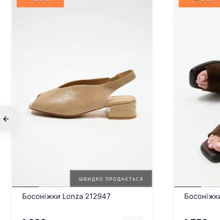
ШВИДКО ПРОДАЄТЬСЯ
Босоніжки Lonza 212947
Босоніжк