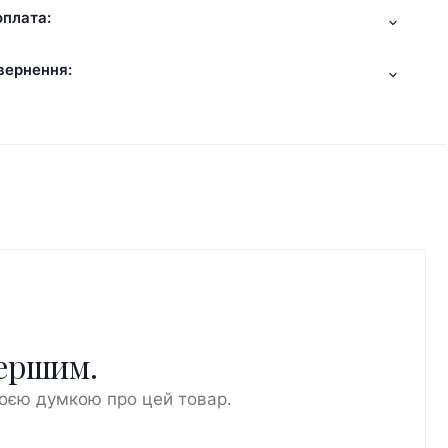
оплата:
вернення:
першим.
воєю думкою про цей товар.