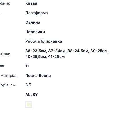
обник
Китай
а
Платформа
Овчина
Черевики
Робоча блискавка
36-23,5см, 37-24см, 38-24,5см, 39-25см,
тілки
40-25,5см, 41-26см
яви
11
 матеріал
Повна Вовна
орів, см
5,5
ALLSY