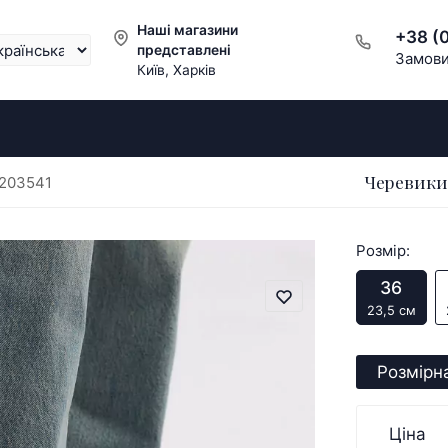
Наші магазини
+38 (
представлені
Замови
Київ, Харків
Черевики 
 203541
Розмір:
36
23,5 см
Розмірна
Ціна