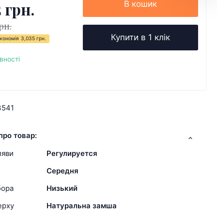
5 грн.
В кошик
рн.
Купити в 1 клік
кономія
3,035 грн.
вності
3541
про товар:
ляви
Регулируется
Середня
бора
Низький
ерху
Натуральна замша