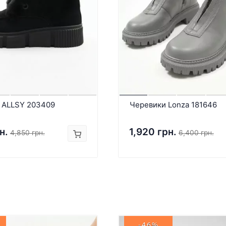
 ALLSY 203409
Черевики Lonza 181646
н.
1,920 грн.
4,850 грн.
6,400 грн.
-46%