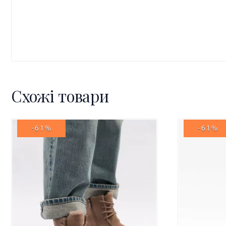
Схожі товари
-61%
-61%