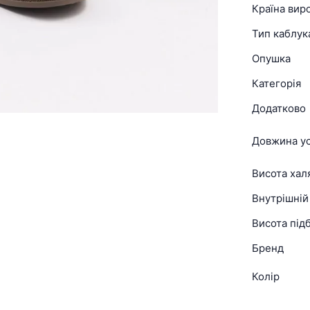
Країна вир
Тип каблук
Опушка
Категорія
Додатково
Довжина ус
Висота хал
Внутрішній
Висота підб
Бренд
Колір