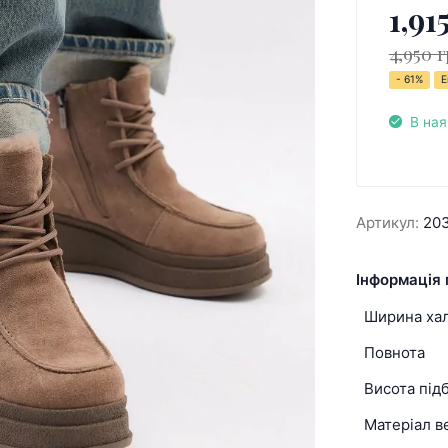
1,91
4,950 г
- 61%
Е
В ная
Артикул:
20
Інформація 
Ширина ха
Повнота
Висота під
Матеріал в