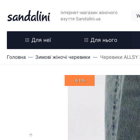
Інтернет-магазин жіночого
взуття Sandalini.ua
Для неї
Для нього
Головна
Зимові жіночі черевики
Черевики ALLSY
-61%