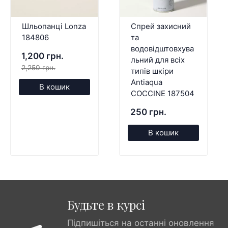
Шльопанці Lonza
Спрей захисний
184806
та
водовідштовхува
1,200 грн.
льний для всіх
2,250 грн.
типів шкіри
Antiaqua
В кошик
COCCINE 187504
250 грн.
В кошик
Будьте в курсі
Підпишіться на останні оновлення