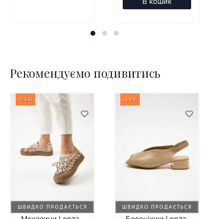
В кошик
Рекомендуємо подивитись
-15%
-63%
ШВИДКО ПРОДАЄТЬСЯ
ШВИДКО ПРОДАЄТЬСЯ
Мокасини Lonza
Босоніжки Lonza