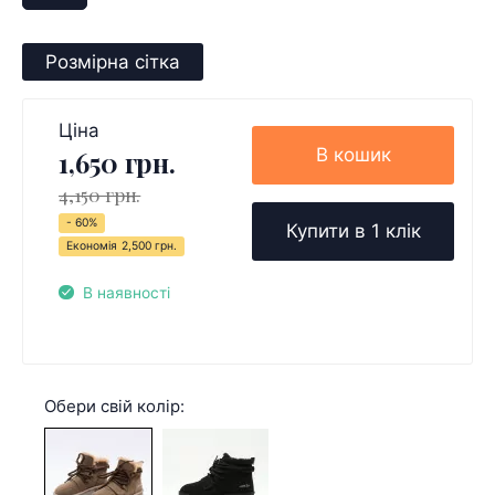
Розмірна сітка
Ціна
В кошик
1,650 грн.
4,150 грн.
- 60%
Купити в 1 клік
Економія
2,500 грн.
В наявності
Обери свій колір: