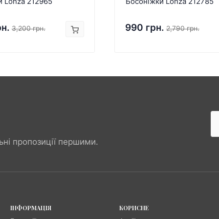
и Lonza 212965
Босоніжки Lonza 212785
рн.
990 грн.
3,200 грн.
2,790 грн.
ьні пропозиції першими.
ІНФОРМАЦІЯ
КОРИСНЕ