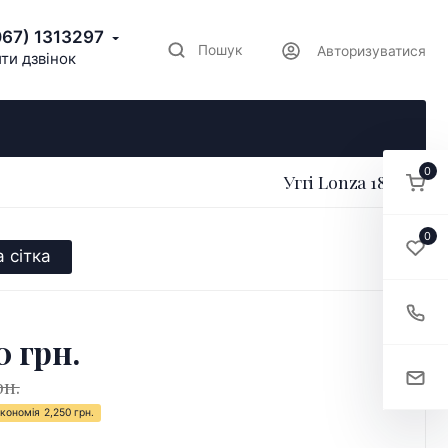
067) 1313297
Пошук
Авторизуватися
ти дзвінок
0
Уггі Lonza 180079
0
 сітка
0 грн.
рн.
кономія
2,250 грн.