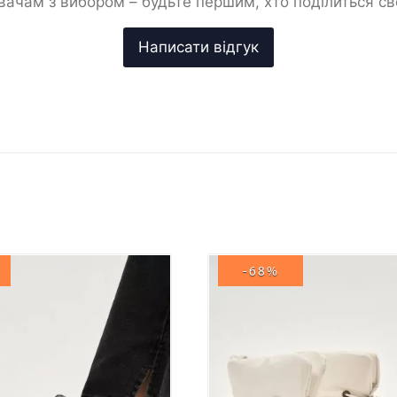
ачам з вибором – будьте першим, хто поділиться с
-68%