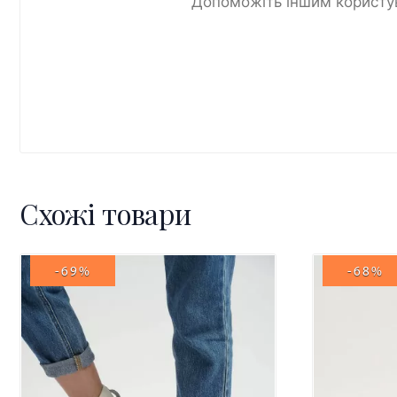
Допоможіть іншим користув
Схожі товари
-69%
-68%