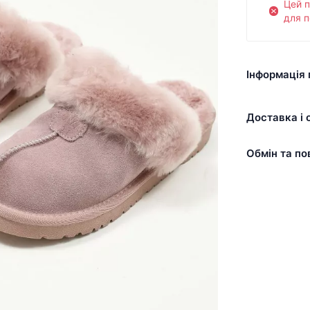
Цей 
для п
Інформація 
Доставка і 
Обмін та по