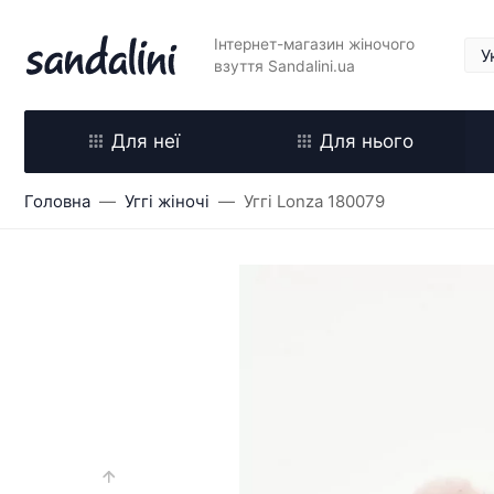
Інтернет-магазин жіночого
взуття Sandalini.ua
Для неї
Для нього
Головна
Уггі жіночі
Уггі Lonza 180079