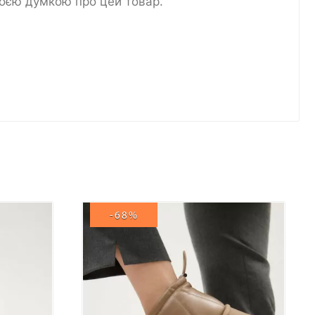
воєю думкою про цей товар.
-68%