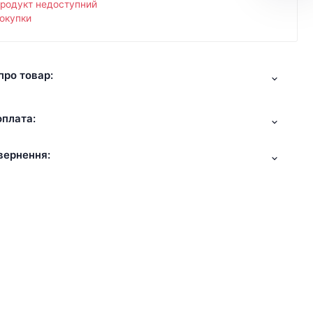
продукт недоступний
окупки
про товар:
оплата:
вернення: