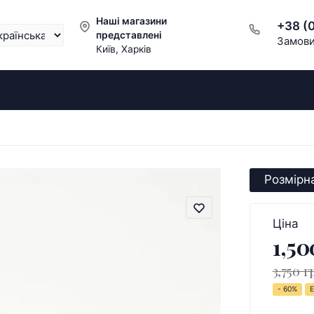
Наші магазини
+38 (
представлені
Замови
Київ, Харків
Розмірна
Ціна
1,50
3,750 г
- 60%
Е