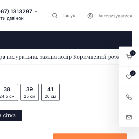
067) 1313297
Пошук
Авторизуватися
ти дзвінок
0
кіра натуральна, замша колір Коричневий розмір 36
0
38
39
41
24,5 см
25 см
26 см
 сітка