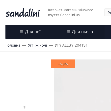
Інтернет-магазин жіночого
взуття Sandalini.ua
Для неї
Для нього
Головна
Уггі жіночі
Уггі ALLSY 204131
-58%