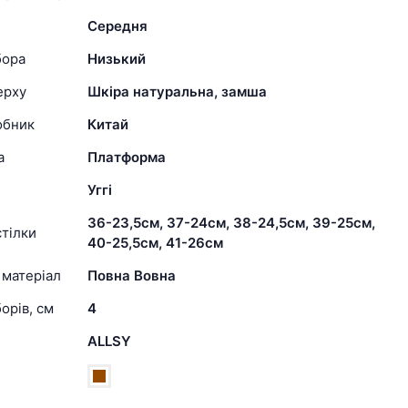
Середня
бора
Низький
ерху
Шкіра натуральна, замша
обник
Китай
а
Платформа
Уггі
36-23,5см, 37-24см, 38-24,5см, 39-25см,
тілки
40-25,5см, 41-26см
 матеріал
Повна Вовна
орів, см
4
ALLSY