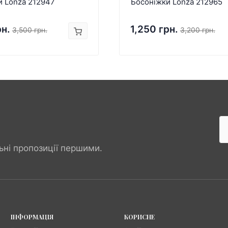
и Lonza 212947
Босоніжки Lonza 212965
рн.
1,250 грн.
3,500 грн.
3,200 грн.
ьні пропозиції першими.
ІНФОРМАЦІЯ
КОРИСНЕ