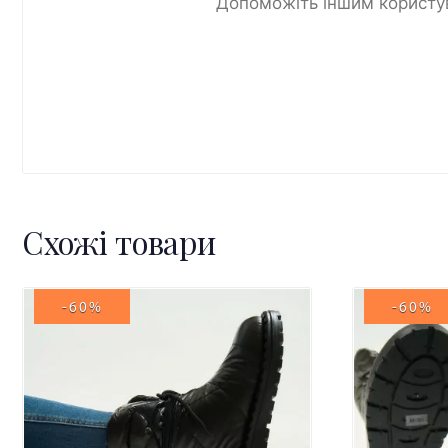
Допоможіть іншим користув
Схожі товари
-60%
-60%