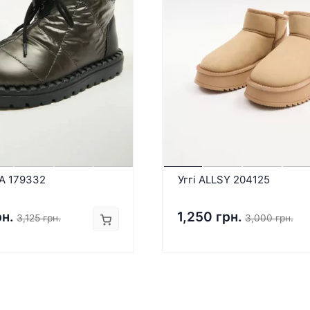
RA 179332
Уггі ALLSY 204125
рн.
1,250 грн.
3,125 грн.
3,000 грн.