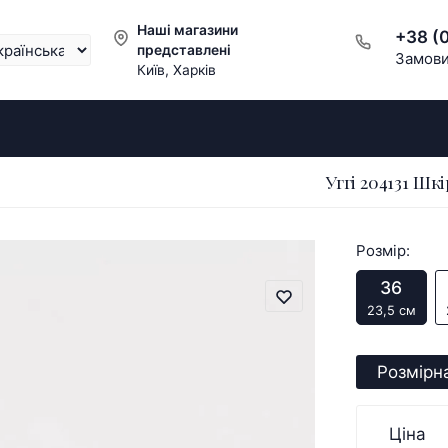
Наші магазини
+38 (
представлені
Замови
Київ, Харків
Уггі 204131 Ш
Розмір:
36
23,5 см
Розмірна
Ціна