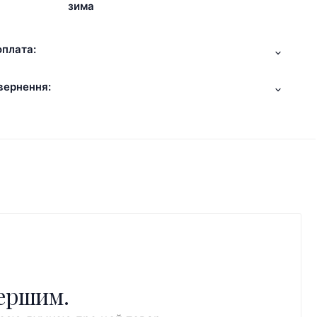
зима
оплата:
вернення:
першим.