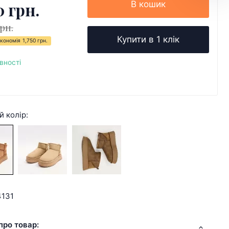
0 грн.
В кошик
грн.
Купити в 1 клік
кономія
1,750 грн.
вності
й колір:
4131
про товар: