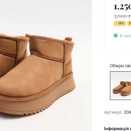
1,25
3,000 
- 58%
Е
В ная
Обери сві
Артикул:
20
Інформація 