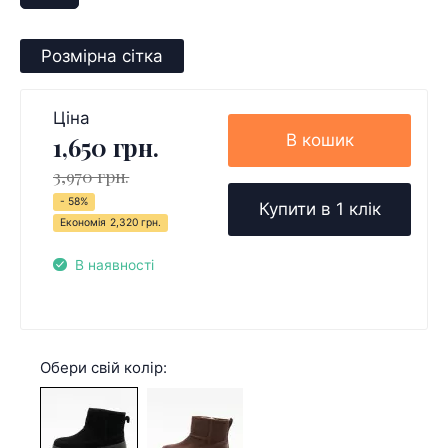
Розмірна сітка
Ціна
В кошик
1,650 грн.
3,970 грн.
- 58%
Купити в 1 клік
Економія
2,320 грн.
В наявності
Обери свій колір: