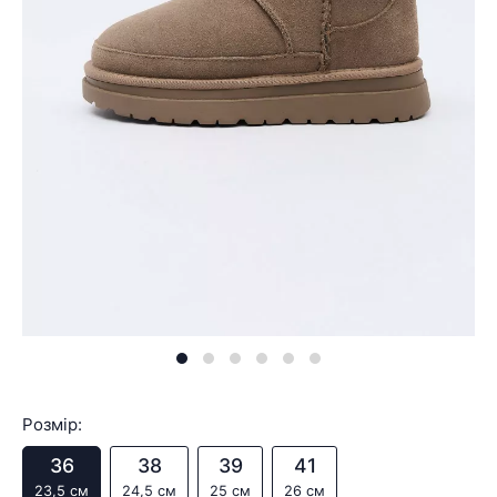
Розмір:
36
38
39
41
23,5 см
24,5 см
25 см
26 см