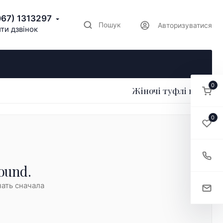
067) 1313297
Пошук
Авторизуватися
ти дзвінок
0
Жіночі туфлі весна
0
ound.
ать сначала