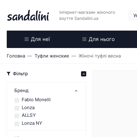
Інтернет-магазин жіночого
взуття Sandalini.ua
Для неї
Для нього
Головна
Туфли женские
Жіночі туфлі весна
Фільтр
Бренд
Fabio Monelli
Lonza
ALLSY
Lonza NY